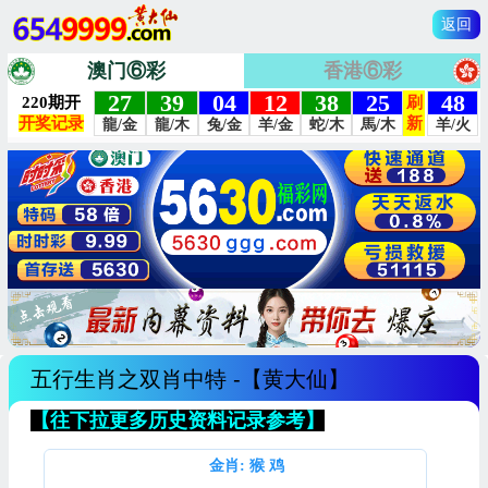
返回
澳门⑥彩
香港⑥彩