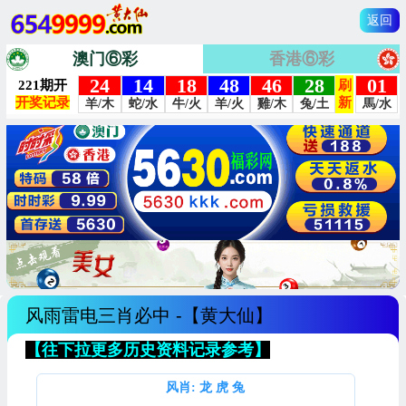
返回
澳门⑥彩
香港⑥彩