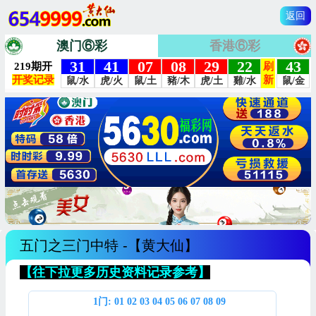
返回
澳门⑥彩
香港⑥彩