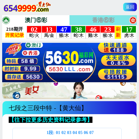
返回
澳门⑥彩
香港⑥彩