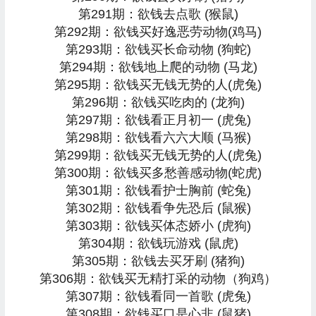
第291期：欲钱去点歌 (猴鼠)
第292期：欲钱买好逸恶劳动物(鸡马)
第293期：欲钱买长命动物 (狗蛇)
第294期：欲钱地上爬的动物 (马龙)
第295期：欲钱买无钱无势的人(虎兔)
第296期：欲钱买吃肉的 (龙狗)
第297期：欲钱看正月初一 (虎兔)
第298期：欲钱看六六大顺 (马猴)
第299期：欲钱买无钱无势的人(虎兔)
第300期：欲钱买多愁善感动物(蛇虎)
第301期：欲钱看护士胸前 (蛇兔)
第302期：欲钱看争先恐后 (鼠猴)
第303期：欲钱买体态娇小 (虎狗)
第304期：欲钱玩游戏 (鼠虎)
第305期：欲钱去买牙刷 (猪狗)
第306期：欲钱买无精打采的动物（狗鸡）
第307期：欲钱看同一首歌 (虎兔)
第308期：欲钱买口是心非 (鼠猪)