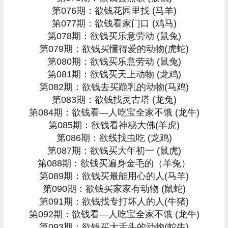
第076期：欲钱花园里找 (马羊)
第077期：欲钱看家门口 (鸡马)
第078期：欲钱买乐意劳动 (鼠兔)
第079期：欲钱买懂得爱的动物(虎蛇)
第080期：欲钱买乐意劳动 (鼠兔)
第081期：欲钱买天上动物 (龙鸡)
第082期：欲钱去买跪乳的动物(马鸡)
第083期：欲钱找灵古塔 (龙兔)
第084期：欲钱看—人吃宝全家不饿 (龙牛)
第085期：欲钱看神秘大佛(羊虎)
第086期：欲线找虫吃 (龙鸡)
第087期：欲钱买大年初一 (鼠虎)
第088期：欲钱买遍身金毛的（羊兔）
第089期：欲钱买最能用心的人(马羊)
第090期：欲钱买家家有动物 (鼠蛇)
第091期：欲钱找专打坏人的人(牛猪)
第092期：欲钱看—人吃宝全家不饿 (龙牛)
第093期：欲钱买大舌头的动物(蛇牛)