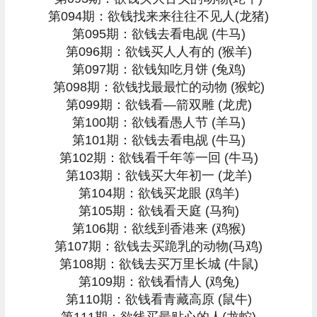
第094期：欲钱找来来往往不见人(龙猪)
第095期：欲钱去看电觇 (牛马)
第096期：欲钱买人人有的 (猴羊)
第097期：欲钱知吃月饼 (兔鸡)
第098期：欲钱找最最忙的动物 (猴蛇)
第099期：欲钱看—箭双雕 (龙虎)
第100期：欲钱看愚人节 (羊马)
第101期：欲钱去看电觇 (牛马)
第102期：欲钱看千年等一回 (牛马)
第103期：欲钱买大年初一 (龙羊)
第104期：欲钱买龙眼 (鸡羊)
第105期：欲钱看天庭 (马狗)
第106期：欲线到香港来 (鸡猴)
第107期：欲钱去买跪乳的动物(马鸡)
第108期：欲钱去买万里长城 (牛鼠)
第109期：欲钱看情人 (鸡兔)
第110期：欲钱看青藏高原 (鼠牛)
第111期：欲线买最贴心的人(龙蛇)