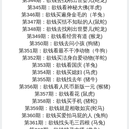
第344期：欲钱去找刚出世婴儿(蛇龙)
第345期：欲钱看神秘大佛(羊虎)
第346期：欲钱买遍身金毛的（羊兔）
第347期：欲钱买恬不知耻的人(鼠蛇)
第348期：欲钱去找刚出世婴儿(蛇龙)
第349期：欲钱看经营有道 (猴龙)
第350期：欲钱去问小孩 (狗猪)
第351期：欲钱看最不干净动物（牛狗）
第352期：欲钱买洁身自爱动物(羊蛇)
第353期：欲钱看国庆 (羊兔)
第354期：欲钱买媳妇 (马虎)
第355期：欲钱找去年 (猪牛)
第356期：欲钱看人民币新版一元 (猴猪)
第357期：欲钱看花 (鼠虎)
第358期：欲钱买手机 (猪蛇)
第359期：欲钱就是相敬如宾(蛇马)
第360期：欲钱买爱拍马屁的人 (兔狗)
第361期：欲钱找头毛三四根 (马兔)