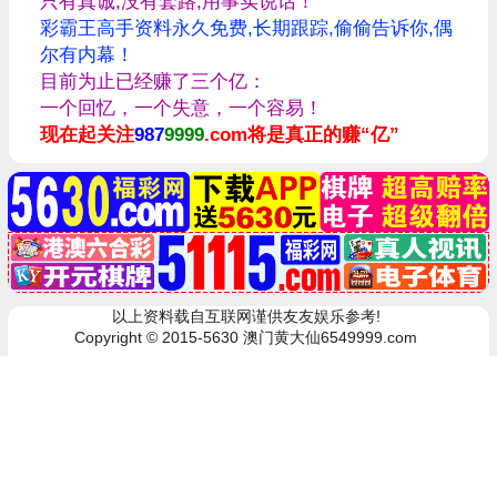
只有真诚,没有套路,用事实说话！
彩霸王高手资料永久免费,长期跟踪,偷偷告诉你,偶
尔有内幕！
目前为止已经赚了三个亿：
一个回忆，一个失意，一个容易！
现在起关注
987
9999
.com将是真正的赚“亿”
以上资料载自互联网谨供友友娱乐参考!
Copyright © 2015-5630 澳门黄大仙6549999.com