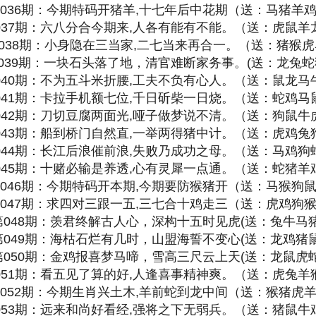
036期：今期特码开猪羊,十七年后中花期（送：马猪羊
037期：六八分合今期来,人各有能有不能。（送：虎鼠羊
038期：小身隐在三当家,二七当来再合一。（送：猪猴虎
039期：一块石头落了地，清官难断家务事。(送：龙兔蛇
040期：不为五斗米折腰,工夫不负有心人。（送：鼠龙马
041期：卡拉手机额七位,千日斫柴一日烧。（送：蛇鸡马
042期：刀切豆腐两面光,哑子做梦说不清。（送：狗鼠牛
043期：船到桥门自然直,一举两得猪中计。（送：虎鸡兔
044期：长江后浪催前浪,失败乃成功之母。（送：马鸡狗
045期：十赌必输是养透,心有灵犀一点通。（送：蛇猪羊
046期：今期特码开本期,今期要防猴猪开（送：马猴狗
047期：求四对三跟一五,三七合十鸡走三（送：虎鸡狗
第048期：羡君终解古人心，深构十五时见虎(送：兔牛马猪
第049期：海枯石烂有几时，山盟海誓不变心(送：龙鸡猪鼠
第050期：金鸡报喜梦马啼，雪高三尺云上天(送：龙鼠虎蛇
051期：看五见了算的好,人逢喜事精神爽。（送：虎兔羊
052期：今期生肖兴土木,羊前蛇到龙中间（送：猴猪虎
053期：远来和尚好看经,强将之下无弱兵。（送：猪鼠牛