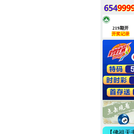
【佛祖天书四