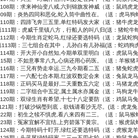
108期：求来神仙变八戒,六到锦旗发神威（送：鼠鸡虎
109期：炎热四同和恶化,蛇入筒中曲性在。（送：虎马狗
110期：四蹄飞奔三五里,单红特码发大家（送：猪牛虎
第111期：虎威千里镇八方，行船人的叫八归(送：猪蛇牛蛇
112期：今期生肖定蛇马,红绿还要选特码（送：龙鼠蛇
第113期：三七组合在其中，儿孙白有儿孙福(送：蛇鸡狗虎
114期：开大开小自然知,今期单双里明白（送：虎鼠马
115期：不如意事常八九,心病还用心药医。（送：羊猴猪
116期：三兄有势走幸运,三九今期看二五（送：猪兔蛇
117期：一六配七合本期,红波双数定会来（送：兔鼠龙
118期：正码买马是最好,二天重数五六定（送：马猪龙
119期：二字组合中五定,属土属水亦属金（送：马狗龙
120期：双绿生肖有希望,十七十八定要防（送：鸡鼠马
121期：打破沙锅璺到底，欲钱请看沙无尽。(送：虎龙兔
122期：初生之犊不惧虎,看八来四有二三。（送：鼠马猴
123期：冤家宜解不宜结,上穷碧落下黄宗。（送：猴虎鼠
124期：今期特码十盯开,绿红还要选特码（送：虎猴龙
125期：头蓝尾绿特码家,二三一五四七轮（送：狗鼠龙