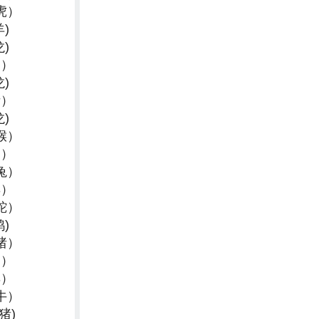
虎）
)
)
马）
)
猪）
)
猴）
马）
兔）
羊）
蛇）
)
猪）
马）
羊）
牛）
猪)