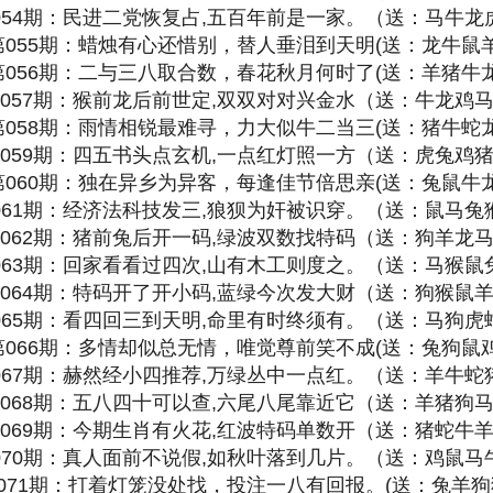
054期：民进二党恢复占,五百年前是一家。（送：马牛龙
第055期：蜡烛有心还惜别，替人垂泪到天明(送：龙牛鼠羊
第056期：二与三八取合数，春花秋月何时了(送：羊猪牛龙
057期：猴前龙后前世定,双双对对兴金水（送：牛龙鸡
第058期：雨情相锐最难寻，力大似牛二当三(送：猪牛蛇龙
059期：四五书头点玄机,一点红灯照一方（送：虎兔鸡
第060期：独在异乡为异客，每逢佳节倍思亲(送：兔鼠牛龙
061期：经济法科技发三,狼狈为奸被识穿。（送：鼠马兔
062期：猪前兔后开一码,绿波双数找特码（送：狗羊龙
063期：回家看看过四次,山有木工则度之。（送：马猴鼠
064期：特码开了开小码,蓝绿今次发大财（送：狗猴鼠
065期：看四回三到天明,命里有时终须有。（送：马狗虎
第066期：多情却似总无情，唯觉尊前笑不成(送：兔狗鼠鸡
067期：赫然经小四推荐,万绿丛中一点红。（送：羊牛蛇
068期：五八四十可以查,六尾八尾靠近它（送：羊猪狗
069期：今期生肖有火花,红波特码单数开（送：猪蛇牛
070期：真人面前不说假,如秋叶落到几片。（送：鸡鼠马
071期：打着灯笼没处找，投注一八有回报。(送：兔羊狗