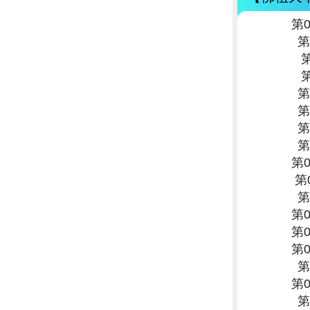
第
第
第
第
第
第
第
第
第
第
第
第
第
第
第