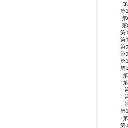
第
第
第
第
第
第
第
第
第
第
第
第
第
第
第