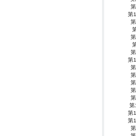
第
第
第
第
第
第
第
第
第
第
第
第
第
第
第
第