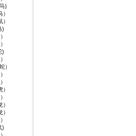
马)
马）
鼠）
)
马）
兔）
)
猪）
蛇）
鼠）
龙）
虎）
鼠）
龙）
龙）
马）
)
龙）